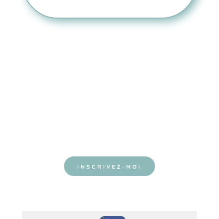
ABONNE-TOI À NOTRE NEWSLETTER
AUJOURD’HUI, SOIS LE PREMIER À BÉNÉFICIER
DE REMISES SPÉCIALES ET DE NOUVEAUX
SURF TRAINING ADVENTURE CAMPS ET SURF
TRIPS
INSCRIVEZ-MOI